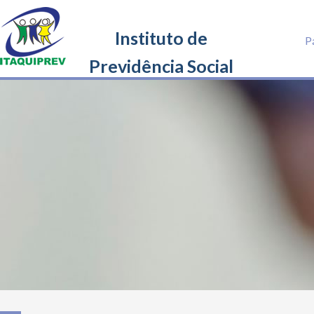
Instituto de
Pá
Previdência Social
dos Servidores
Gal
Municipais de
Portal 
Itaquiraí/MS